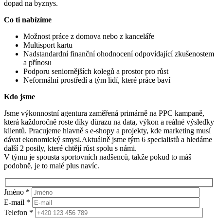
dopad na byznys.
Co ti nabízíme
Možnost práce z domova nebo z kanceláře
Multisport kartu
Nadstandardní finanční ohodnocení odpovídající zkušenostem
a přínosu
Podporu seniornějších kolegů a prostor pro růst
Neformální prostředí a tým lidí, které práce baví
Kdo jsme
Jsme výkonnostní agentura zaměřená primárně na PPC kampaně,
která každoročně roste díky důrazu na data, výkon a reálné výsledky
klientů. Pracujeme hlavně s e-shopy a projekty, kde marketing musí
dávat ekonomický smysl.Aktuálně jsme tým 6 specialistů a hledáme
další 2 posily, které chtějí růst spolu s námi.
V týmu je spousta sportovních nadšenců, takže pokud to máš
podobně, je to malé plus navíc.
Jméno *
E-mail *
Telefon *