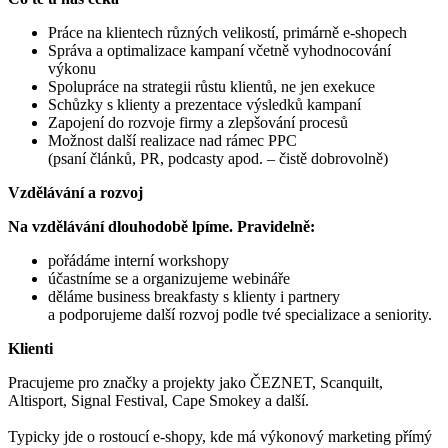
Práce na klientech různých velikostí, primárně e-shopech
Správa a optimalizace kampaní včetně vyhodnocování
výkonu
Spolupráce na strategii růstu klientů, ne jen exekuce
Schůzky s klienty a prezentace výsledků kampaní
Zapojení do rozvoje firmy a zlepšování procesů
Možnost další realizace nad rámec PPC
(psaní článků, PR, podcasty apod. – čistě dobrovolně)
Vzdělávání a rozvoj
Na vzdělávání dlouhodobě lpíme. Pravidelně:
pořádáme interní workshopy
účastníme se a organizujeme webináře
děláme business breakfasty s klienty i partnery
a podporujeme další rozvoj podle tvé specializace a seniority.
Klienti
Pracujeme pro značky a projekty jako ČEZNET, Scanquilt,
Altisport, Signal Festival, Cape Smokey a další.
Typicky jde o rostoucí e-shopy, kde má výkonový marketing přímý