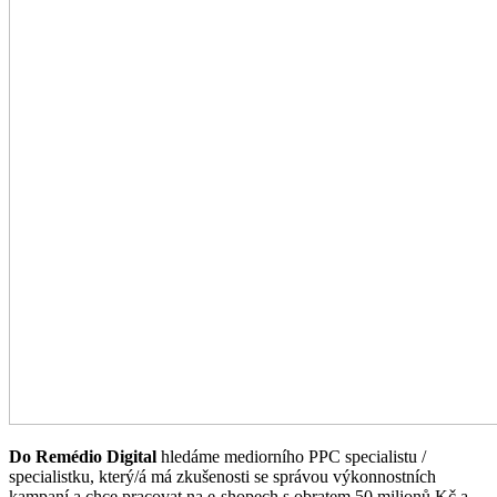
Do Remédio Digital
hledáme mediorního PPC specialistu /
specialistku, který/á má zkušenosti se správou výkonnostních
kampaní a chce pracovat na e-shopech s obratem 50 milionů Kč a