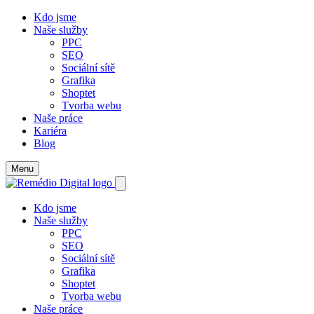
Kdo jsme
Naše služby
PPC
SEO
Sociální sítě
Grafika
Shoptet
Tvorba webu
Naše práce
Kariéra
Blog
Menu
Kdo jsme
Naše služby
PPC
SEO
Sociální sítě
Grafika
Shoptet
Tvorba webu
Naše práce