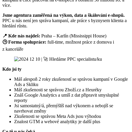
více.
Jsme agentura zaměřená na výkon, data a škálování e-shopů.
PPC u nás není jen správa kampaní, ale práce s byznysem klienta a
hledání růstu.
📍 Kde nás najdeš:
Praha – Karlín (Mississippi House)
🕒 Forma spolupráce:
full-time, možnost práce z domova i
z kanceláře
Kdo jsi ty
Máš alespoň 2 roky zkušeností se správou kampaní v Google
Ads a Skliku
Máš zkušenosti se správou Zboží.cz a Heuréky
Znáš Google Analytics a umíš z dat připravit smysluplné
reporty
Jsi samostatný/á, přemýšlíš nad výkonem a nebojíš se
navrhovat změny
Zkušenosti se správou Meta Ads jsou výhodou
Znalost GTM a webové analytiky je další plus
Co tě u nás čeká