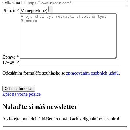
Odkaz na LI
Přiložte CV (nepovinné)
Zpráva *
12+48=?
Odesláním formuláře souhlasíte se
zpracováním osobních údajů
.
Ponechte toto pole prázdné.
Odeslat formulář
Zpět na volné pozice
Nalaďte si náš
newsletter
A získejte pravidelná hlášení o novinkách z digitálního vesmíru!