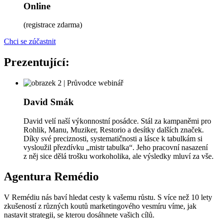
Online
(registrace zdarma)
Chci se zúčastnit
Prezentující:
David Smák
David velí naší výkonnostní posádce. Stál za kampaněmi pro
Rohlik, Manu, Muziker, Restorio a desítky dalších značek.
Díky své preciznosti, systematičnosti a lásce k tabulkám si
vysloužil přezdívku „mistr tabulka“. Jeho pracovní nasazení
z něj sice dělá trošku workoholika, ale výsledky mluví za vše.
Agentura Remédio
V Remédiu nás baví hledat cesty k vašemu růstu. S více než 10 lety
zkušeností z různých koutů marketingového vesmíru víme, jak
nastavit strategii, se kterou dosáhnete vašich cílů.