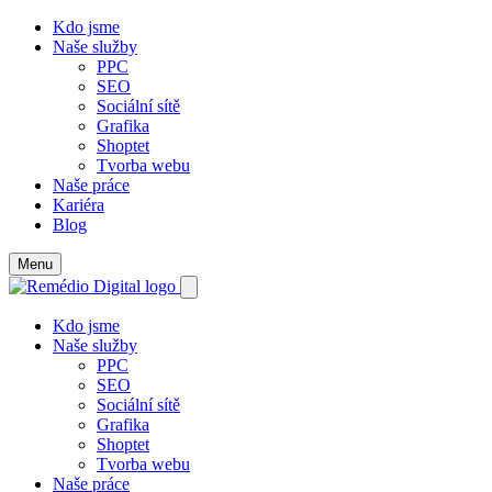
Kdo jsme
Naše služby
PPC
SEO
Sociální sítě
Grafika
Shoptet
Tvorba webu
Naše práce
Kariéra
Blog
Menu
Kdo jsme
Naše služby
PPC
SEO
Sociální sítě
Grafika
Shoptet
Tvorba webu
Naše práce