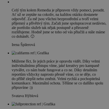
Celý tým kolem Remedia je připraven vždy pomoci, poradit.
Ať už se zeptáte na cokoliv, na každou otázku dostanete
odpověď. Za mě jsou všichni bezprostřední a tvoří velmi
příjemný a přívětivý tým. Začali jsme spolupracovat nedávno,
ale portfolio služeb tak nějak postupně a přirozeně
rozšiřujeme. Hodně jsme se toho od vás přiučili a stále máme
co dohánět. 🙂
Irena Špilerová
Můžeme říct, že jejich práce je opravdu vidět. Díky velmi
individuálnímu přístupu víme, jaké kreativy pro kampaně
vytvářet, co nám bude fungovat a co ne. Díky detailním
reportům vždycky naprosto přesně víme, co se děje, co
do příště zlepšit nebo změnit. Velmi rychlá a pochopitelná
komunikace. Maximální ochota. Těšíme se co dalšího spolu
připravíme :))
Svatava Hýblová