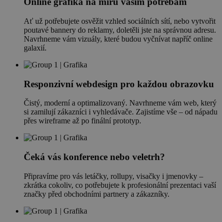
Online grafika na míru vašim potřebám
Ať už potřebujete osvěžit vzhled sociálních sítí, nebo vytvořit
poutavé bannery do reklamy, doletěli jste na správnou adresu.
Navrhneme vám vizuály, které budou vyčnívat napříč online
galaxií.
Responzivní webdesign pro každou obrazovku
Čistý, moderní a optimalizovaný. Navrhneme vám web, který
si zamilují zákazníci i vyhledávače. Zajistíme vše –⁠⁠⁠⁠⁠⁠ od nápadu
přes wireframe až po finální prototyp.
Čeká vás konference nebo veletrh?
Připravíme pro vás letáčky, rollupy, visačky i jmenovky –⁠
zkrátka cokoliv, co potřebujete k profesionální prezentaci vaší
značky před obchodními partnery a zákazníky.