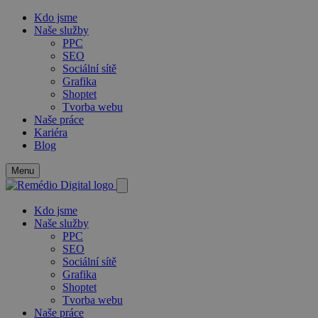
Kdo jsme
Naše služby
PPC
SEO
Sociální sítě
Grafika
Shoptet
Tvorba webu
Naše práce
Kariéra
Blog
Menu
Kdo jsme
Naše služby
PPC
SEO
Sociální sítě
Grafika
Shoptet
Tvorba webu
Naše práce