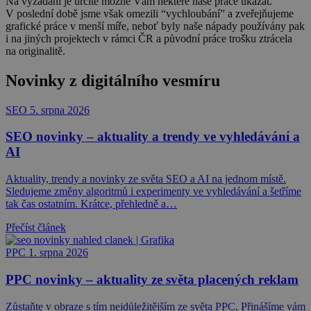
Na vyžádání je určitě možné Vám některé naše práce ukázat.
V poslední době jsme však omezili “vychloubání” a zveřejňujeme
grafické práce v menší míře, neboť byly naše nápady používány pak
i na jiných projektech v rámci ČR a původní práce trošku ztrácela
na originalitě.
Novinky z digitálního vesmíru
SEO
5. srpna 2026
SEO novinky – aktuality a trendy ve vyhledávání a
AI
Aktuality, trendy a novinky ze světa SEO a AI na jednom místě.
Sledujeme změny algoritmů i experimenty ve vyhledávání a šetříme
tak čas ostatním. Krátce, přehledně a…
Přečíst článek
PPC
1. srpna 2026
PPC novinky – aktuality ze světa placených reklam
Zůstaňte v obraze s tím nejdůležitějším ze světa PPC. Přinášíme vám