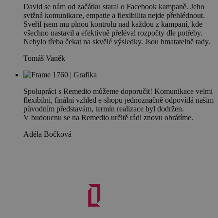
David se nám od začátku staral o Facebook kampaně. Jeho
svižná komunikace, empatie a flexibilita nejde přehlédnout.
Sveřil jsem mu plnou kontrolu nad každou z kampaní, kde
všechno nastavil a efektívně přeléval rozpočty dle potřeby.
Nebylo třeba čekat na skvělé výsledky. Jsou hmatatelně tady.
Tomáš Vaněk
Spolupráci s Remedio můžeme doporučit! Komunikace velmi
flexibilní, finální vzhled e-shopu jednoznačně odpovídá našim
původním představám, termín realizace byl dodržen.
V budoucnu se na Remedio určitě rádi znovu obrátíme.
Adéla Bočková