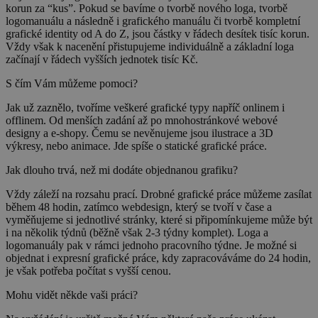
korun za “kus”. Pokud se bavíme o tvorbě nového loga, tvorbě
logomanuálu a následně i grafického manuálu či tvorbě kompletní
grafické identity od A do Z, jsou částky v řádech desítek tisíc korun.
Vždy však k nacenění přistupujeme individuálně a základní loga
začínají v řádech vyšších jednotek tisíc Kč.
S čím Vám můžeme pomoci?
Jak už zaznělo, tvoříme veškeré grafické typy napříč onlinem i
offlinem. Od menších zadání až po mnohostránkové webové
designy a e-shopy. Čemu se nevěnujeme jsou ilustrace a 3D
výkresy, nebo animace. Jde spíše o statické grafické práce.
Jak dlouho trvá, než mi dodáte objednanou grafiku?
Vždy záleží na rozsahu prací. Drobné grafické práce můžeme zasílat
během 48 hodin, zatímco webdesign, který se tvoří v čase a
vyměňujeme si jednotlivé stránky, které si připomínkujeme může být
i na několik týdnů (běžně však 2-3 týdny komplet). Loga a
logomanuály pak v rámci jednoho pracovního týdne. Je možné si
objednat i expresní grafické práce, kdy zapracováváme do 24 hodin,
je však potřeba počítat s vyšší cenou.
Mohu vidět někde vaši práci?