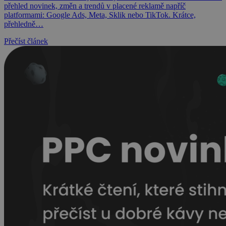
přehled novinek, změn a trendů v placené reklamě napříč
platformami: Google Ads, Meta, Sklik nebo TikTok. Krátce,
přehledně…
Přečíst článek